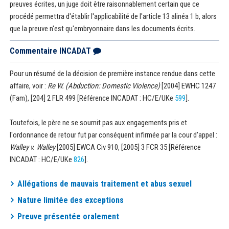
preuves écrites, un juge doit être raisonnablement certain que ce
procédé permettra d'établir l'applicabilité de l'article 13 alinéa 1 b, alors
que la preuve n'est qu'embryonnaire dans les documents écrits.
Commentaire INCADAT
Pour un résumé de la décision de première instance rendue dans cette
affaire, voir :
Re W. (Abduction: Domestic Violence)
[2004] EWHC 1247
(Fam), [204] 2 FLR 499 [Référence INCADAT : HC/E/UKe
599
].
Toutefois, le père ne se soumit pas aux engagements pris et
l'ordonnance de retour fut par conséquent infirmée par la cour d'appel :
Walley v. Walley
[2005] EWCA Civ 910, [2005] 3 FCR 35 [Référence
INCADAT : HC/E/UKe
826
].
Allégations de mauvais traitement et abus sexuel
Nature limitée des exceptions
Preuve présentée oralement